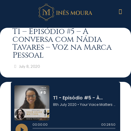
T1 – Episódio #5 – À
conversa com Nádia
Tavares – Voz na Marca
Pessoal
July 8, 2020