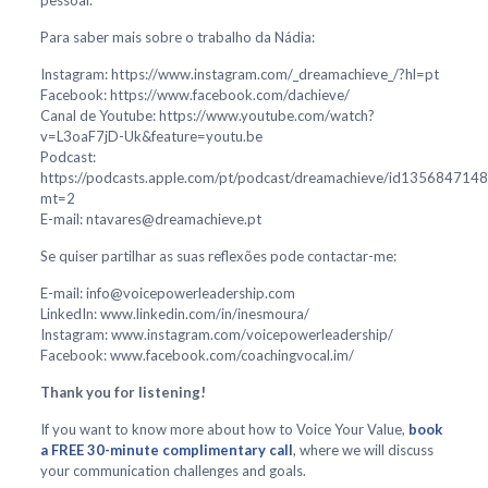
pessoal.
Para saber mais sobre o trabalho da Nádia:
Instagram: https://www.instagram.com/_dreamachieve_/?hl=pt
Facebook: https://www.facebook.com/dachieve/
Canal de Youtube: https://www.youtube.com/watch?
v=L3oaF7jD-Uk&feature=youtu.be
Podcast:
https://podcasts.apple.com/pt/podcast/dreamachieve/id1356847148
mt=2
E-mail: ntavares@dreamachieve.pt
Se quiser partilhar as suas reflexões pode contactar-me:
E-mail: info@voicepowerleadership.com
LinkedIn: www.linkedin.com/in/inesmoura/
Instagram: www.instagram.com/voicepowerleadership/
Facebook: www.facebook.com/coachingvocal.im/
Thank you for listening!
If you want to know more about how to Voice Your Value,
book
a FREE 30-minute complimentary call
, where we will discuss
your communication challenges and goals.