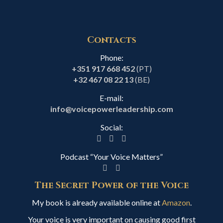
Contacts
Phone:
+351 917 668 452
(PT)
+32 467 08 22 13
(BE)
E-mail:
info@voicepowerleadership.com
Social:
Podcast “Your Voice Matters”
The Secret Power of the Voice
My book is already available online at
Amazon
.
Your voice is very important on causing good first